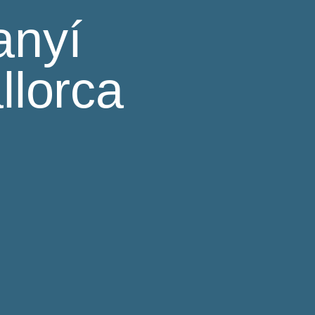
anyí
llorca