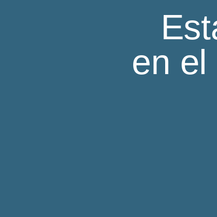
Home
Casas d
Est
Sobre no
Casas d
en el
Filosofía
Joyas
Contacto
Casas d
Prensa
Se vend