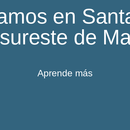
e pueblo
amos en Sant
sotros
e campo
 sureste de Ma
e mar
Aprende más
e