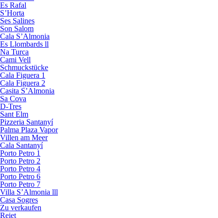
Es Rafal
S’Horta
Ses Salines
Son Salom
Cala S’Almonia
Es Llombards ll
Na Turca
Cami Vell
Schmuckstücke
Cala Figuera 1
Cala Figuera 2
Casita S’Almonia
Sa Cova
D-Tres
Sant Elm
Pizzeria Santanyí
Palma Plaza Vapor
Villen am Meer
Cala Santanyí
Porto Petro 1
Porto Petro 2
Porto Petro 4
Porto Petro 6
Porto Petro 7
Villa S’Almonia lll
Casa Sogres
Zu verkaufen
Reiet