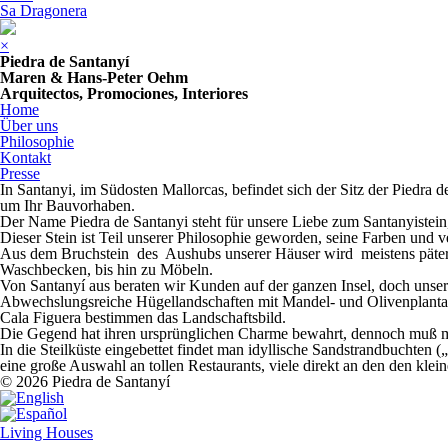
Sa Dragonera
×
Piedra de Santanyí
Maren & Hans-Peter Oehm
Arquitectos, Promociones, Interiores
Home
Über uns
Philosophie
Kontakt
Presse
In Santanyi, im Südosten Mallorcas, befindet sich der Sitz der Piedra 
um Ihr Bauvorhaben.
Der Name Piedra de Santanyi steht für unsere Liebe zum Santanyistein
Dieser Stein ist Teil unserer Philosophie geworden, seine Farben und v
Aus dem Bruchstein des Aushubs unserer Häuser wird meistens päter d
Waschbecken, bis hin zu Möbeln.
Von Santanyí aus beraten wir Kunden auf der ganzen Insel, doch unse
Abwechslungsreiche Hügellandschaften mit Mandel- und Olivenplantag
Cala Figuera bestimmen das Landschaftsbild.
Die Gegend hat ihren ursprünglichen Charme bewahrt, dennoch muß man 
In die Steilküste eingebettet findet man idyllische Sandstrandbuchten 
eine große Auswahl an tollen Restaurants, viele direkt an den den klei
© 2026 Piedra de Santanyí
Living Houses