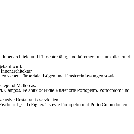
t, Innenarchitekt und Einrichter tätig, und kümmern uns um alles rund
bgebaut wird.
 Innenarchitektur.
 entstehen Türportale, Bögen und Fenstereinfassungen sowie
e Gegend Mallorcas.
, Campos, Felanitx oder die Küstenorte Portopetro, Portocolom und
clusive Restaurants verzichten.
e Fischerort „Cala Figuera“ sowie Portopetro und Porto Colom bieten