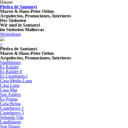
Häuser
Piedra de Santanyí
Maren & Hans-Peter Oehm
Arquitectos, Promociones, Interiores
Der Südosten
Wir sind in Santanyi
im Südosten Mallorcas
Weiterlesen
×
Piedra de Santanyí
Maren & Hans-Peter Oehm
Arquitectos, Promociones, Interiores
Stadthäuser
Es Rafalet
Es Rafalet ll
Es Llombards l
Casa Media Luna
Casa Luna
Casa Mar
San Andres
Es Pontas
Casa Reina
Castelnovo 1
Castelnovo 3
Sebastià Vila
Landhäuser
Son Danus