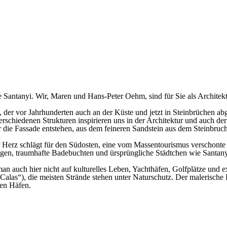
de Santanyi. Wir, Maren und Hans-Peter Oehm, sind für Sie als Architek
, der vor Jahrhunderten auch an der Küste und jetzt in Steinbrüchen a
erschiedenen Strukturen inspirieren uns in der Architektur und auch der
ie Fassade entstehen, aus dem feineren Sandstein aus dem Steinbruch
r Herz schlägt für den Südosten, eine vom Massentourismus verschont
en, traumhafte Badebuchten und ürsprüngliche Städtchen wie Santanyi
auch hier nicht auf kulturelles Leben, Yachthäfen, Golfplätze und ex
(„Calas“), die meisten Strände stehen unter Naturschutz. Der malerisch
nen Häfen.