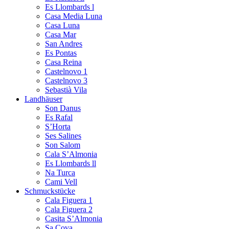
Es Llombards l
Casa Media Luna
Casa Luna
Casa Mar
San Andres
Es Pontas
Casa Reina
Castelnovo 1
Castelnovo 3
Sebastià Vila
Landhäuser
Son Danus
Es Rafal
S’Horta
Ses Salines
Son Salom
Cala S’Almonia
Es Llombards ll
Na Turca
Cami Vell
Schmuckstücke
Cala Figuera 1
Cala Figuera 2
Casita S’Almonia
Sa Cova